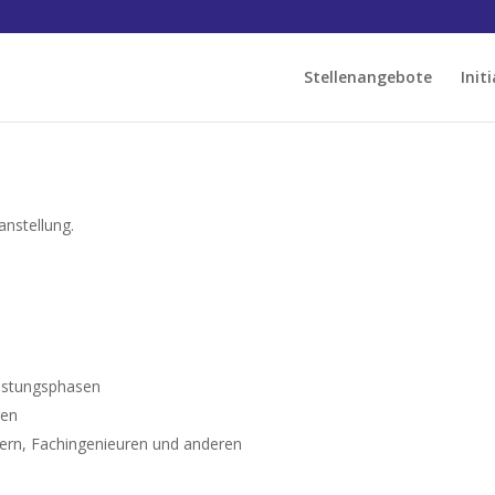
Stellenangebote
Init
anstellung.
eistungsphasen
gen
ern, Fachingenieuren und anderen