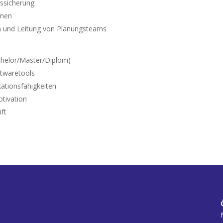
ssicherung
onen
n und Leitung von Planungsteams
chelor/Master/Diplom)
ftwaretools
ationsfähigkeiten
tivation
ift