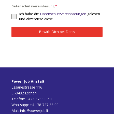
Datenschutzvereinbarung
*
Ich habe die
Datenschutzvereinbarungen
gelesen
und akzeptiere diese.
Bewirb Dich bei Denis
Power Job Anstalt
Essanestrasse 116
LI-9492 Eschen
Telefon:
+423 373 90 60
Whatsapp:
+41 78 727 33 00
Mail:
info@powerjob.li